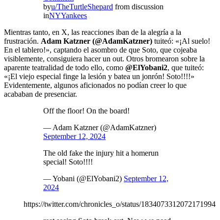
by
u/TheTurtleShepard
from discussion
in
NYYankees
Mientras tanto, en X, las reacciones iban de la alegría a la
frustración.
Adam Katzner (@AdamKatzner)
tuiteó: «¡Al suelo!
En el tablero!», captando el asombro de que Soto, que cojeaba
visiblemente, consiguiera hacer un out. Otros bromearon sobre la
aparente teatralidad de todo ello, como
@ElYobani2
, que tuiteó:
«¡El viejo especial finge la lesión y batea un jonrón! Soto!!!!»
Evidentemente, algunos aficionados no podían creer lo que
acababan de presenciar.
Off the floor! On the board!
— Adam Katzner (@AdamKatzner)
September 12, 2024
The old fake the injury hit a homerun
special! Soto!!!!
— Yobani (@ElYobani2)
September 12,
2024
https://twitter.com/chronicles_o/status/1834073312072171994