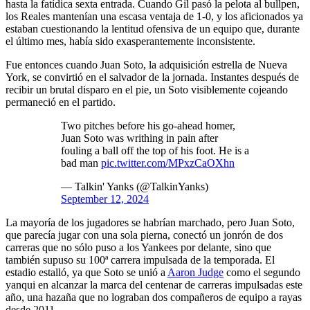
hasta la fatídica sexta entrada. Cuando Gil pasó la pelota al bullpen,
los Reales mantenían una escasa ventaja de 1-0, y los aficionados ya
estaban cuestionando la lentitud ofensiva de un equipo que, durante
el último mes, había sido exasperantemente inconsistente.
Fue entonces cuando Juan Soto, la adquisición estrella de Nueva
York, se convirtió en el salvador de la jornada. Instantes después de
recibir un brutal disparo en el pie, un Soto visiblemente cojeando
permaneció en el partido.
Two pitches before his go-ahead homer,
Juan Soto was writhing in pain after
fouling a ball off the top of his foot. He is a
bad man
pic.twitter.com/MPxzCaOXhn
— Talkin' Yanks (@TalkinYanks)
September 12, 2024
La mayoría de los jugadores se habrían marchado, pero Juan Soto,
que parecía jugar con una sola pierna, conectó un jonrón de dos
carreras que no sólo puso a los Yankees por delante, sino que
también supuso su 100ª carrera impulsada de la temporada. El
estadio estalló, ya que Soto se unió a
Aaron Judge
como el segundo
yanqui en alcanzar la marca del centenar de carreras impulsadas este
año, una hazaña que no lograban dos compañeros de equipo a rayas
desde 2011.