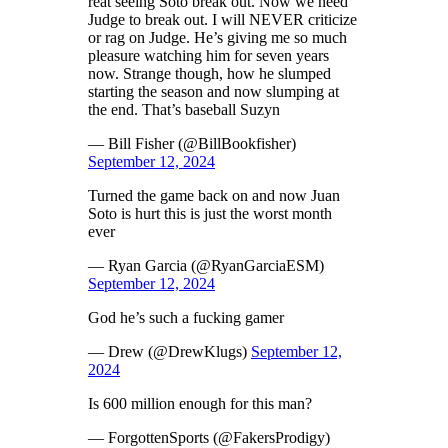
reat seeing Soto break out. Now we need
Judge to break out. I will NEVER criticize
or rag on Judge. He’s giving me so much
pleasure watching him for seven years
now. Strange though, how he slumped
starting the season and now slumping at
the end. That’s baseball Suzyn
— Bill Fisher (@BillBookfisher)
September 12, 2024
Turned the game back on and now Juan
Soto is hurt this is just the worst month
ever
— Ryan Garcia (@RyanGarciaESM)
September 12, 2024
God he’s such a fucking gamer
— Drew (@DrewKlugs)
September 12,
2024
Is 600 million enough for this man?
— ForgottenSports (@FakersProdigy)