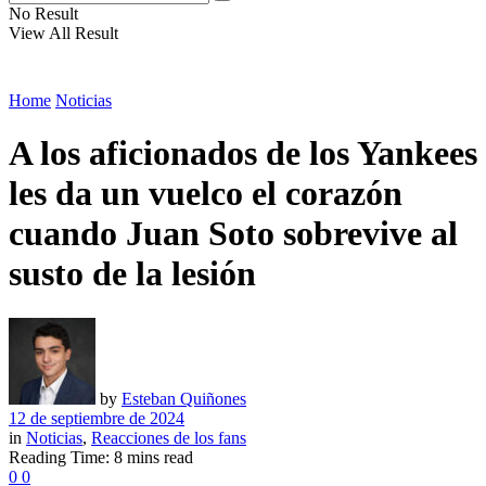
No Result
View All Result
Home
Noticias
A los aficionados de los Yankees
les da un vuelco el corazón
cuando Juan Soto sobrevive al
susto de la lesión
by
Esteban Quiñones
12 de septiembre de 2024
in
Noticias
,
Reacciones de los fans
Reading Time: 8 mins read
0
0