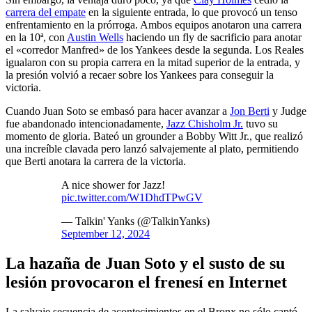
carrera del empate
en la siguiente entrada, lo que provocó un tenso
enfrentamiento en la prórroga. Ambos equipos anotaron una carrera
en la 10ª, con
Austin Wells
haciendo un fly de sacrificio para anotar
el «corredor Manfred» de los Yankees desde la segunda. Los Reales
igualaron con su propia carrera en la mitad superior de la entrada, y
la presión volvió a recaer sobre los Yankees para conseguir la
victoria.
Cuando Juan Soto se embasó para hacer avanzar a
Jon Berti
y Judge
fue abandonado intencionadamente,
Jazz Chisholm Jr.
tuvo su
momento de gloria. Bateó un grounder a Bobby Witt Jr., que realizó
una increíble clavada pero lanzó salvajemente al plato, permitiendo
que Berti anotara la carrera de la victoria.
A nice shower for Jazz!
pic.twitter.com/W1DhdTPwGV
— Talkin' Yanks (@TalkinYanks)
September 12, 2024
La hazaña de Juan Soto y el susto de su
lesión provocaron el frenesí en Internet
La salvaje secuencia de acontecimientos en el Bronx no sólo captó