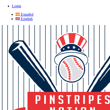
Login
Español
English