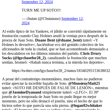
September 12, 2024
TURN ME UP SOTO!!!
— chutan (@Chutanaso)
September 12,
2024
Al estilo típico de los Yankees, el júbilo se convirtió rápidamente en
frustración cuando Clay Holmes anuló la ventaja poco después de la
proeza de Juan Soto.
Duane Bent (@duane_bent)
tuiteó: «Y
Holmes lo devuelve», haciéndose eco del gemido colectivo de los
aficionados de toda la ciudad, que se han acostumbrado demasiado a
los descalabros en los últimos minutos del partido.
Chris Drury
Sucks (@lgychasefor28_2)
, canalizando la frustración que muchos
sentían, bromeó: «Hahah nunca termina, a la mierda los deportes».
https://twitter.com/lgychasefor28_2/status/1834029515363803
A pesar del contratiempo momentáneo, muchos fans no pudieron
evitar apreciar la increíble hazaña de Soto.
@MonsieurMatt25
tuiteó: «SOTO HR DESPUÉS DE FALSE DE LESIÓN», mientras
que
@JasmineDyanand
simplemente tuiteó: «¡LFG!». El 39º
jonrón de la temporada de Juan Soto no pudo llegar en mejor
momento, pero no sólo destacó el jonrón, sino el hecho de que lo
hiciera sobre lo que parecía una sola pierna.
@logan92whitaker
tuiteó: «El hermano dijo que se jodiera el pie», encapsulando la