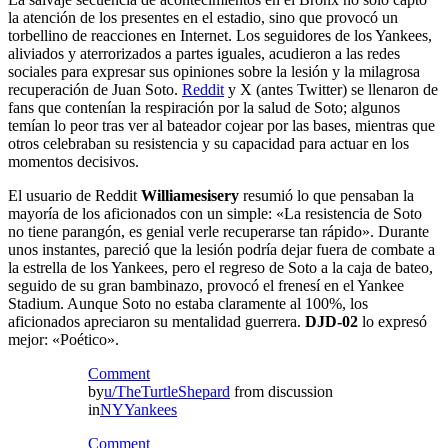
la atención de los presentes en el estadio, sino que provocó un
torbellino de reacciones en Internet. Los seguidores de los Yankees,
aliviados y aterrorizados a partes iguales, acudieron a las redes
sociales para expresar sus opiniones sobre la lesión y la milagrosa
recuperación de Juan Soto.
Reddit
y X (antes Twitter) se llenaron de
fans que contenían la respiración por la salud de Soto; algunos
temían lo peor tras ver al bateador cojear por las bases, mientras que
otros celebraban su resistencia y su capacidad para actuar en los
momentos decisivos.
El usuario de Reddit
Williamesisery
resumió lo que pensaban la
mayoría de los aficionados con un simple: «La resistencia de Soto
no tiene parangón, es genial verle recuperarse tan rápido». Durante
unos instantes, pareció que la lesión podría dejar fuera de combate a
la estrella de los Yankees, pero el regreso de Soto a la caja de bateo,
seguido de su gran bambinazo, provocó el frenesí en el Yankee
Stadium. Aunque Soto no estaba claramente al 100%, los
aficionados apreciaron su mentalidad guerrera.
DJD-02
lo expresó
mejor: «Poético».
Comment
by
u/TheTurtleShepard
from discussion
in
NYYankees
Comment