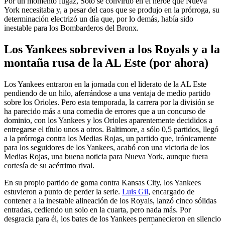
Por un momento fugaz, Soto se convirtió en el héroe que Nueva
York necesitaba y, a pesar del caos que se produjo en la prórroga, su
determinación electrizó un día que, por lo demás, había sido
inestable para los Bombarderos del Bronx.
Los Yankees sobreviven a los Royals y a la
montaña rusa de la AL Este (por ahora)
Los Yankees entraron en la jornada con el liderato de la AL Este
pendiendo de un hilo, aferrándose a una ventaja de medio partido
sobre los Orioles. Pero esta temporada, la carrera por la división se
ha parecido más a una comedia de errores que a un concurso de
dominio, con los Yankees y los Orioles aparentemente decididos a
entregarse el título unos a otros. Baltimore, a sólo 0,5 partidos, llegó
a la prórroga contra los Medias Rojas, un partido que, irónicamente
para los seguidores de los Yankees, acabó con una victoria de los
Medias Rojas, una buena noticia para Nueva York, aunque fuera
cortesía de su acérrimo rival.
En su propio partido de goma contra Kansas City, los Yankees
estuvieron a punto de perder la serie.
Luis Gil
, encargado de
contener a la inestable alineación de los Royals, lanzó cinco sólidas
entradas, cediendo un solo en la cuarta, pero nada más. Por
desgracia para él, los bates de los Yankees permanecieron en silencio