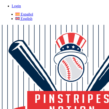
Login
Español
English