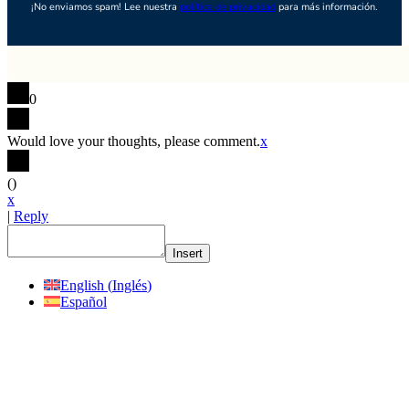
¡No enviamos spam! Lee nuestra
política de privacidad
para más información.
0
Would love your thoughts, please comment.
x
(
)
x
|
Reply
Insert
English
(
Inglés
)
Español