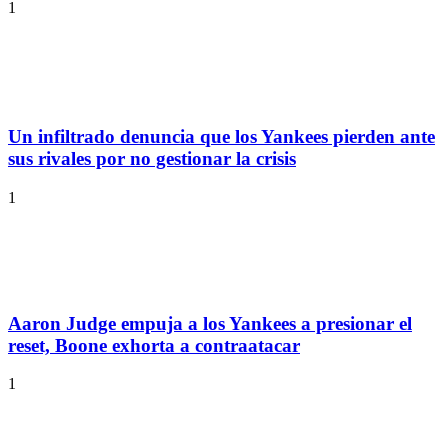
1
Un infiltrado denuncia que los Yankees pierden ante
sus rivales por no gestionar la crisis
1
Aaron Judge empuja a los Yankees a presionar el
reset, Boone exhorta a contraatacar
1