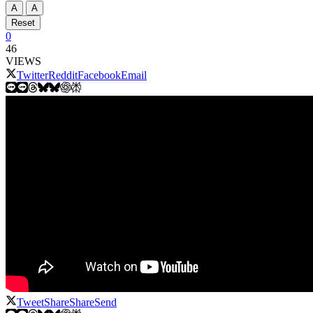
A
A
Reset
0
46
VIEWS
Twitter
Reddit
Facebook
Email
Tweet
Share
Share
Send