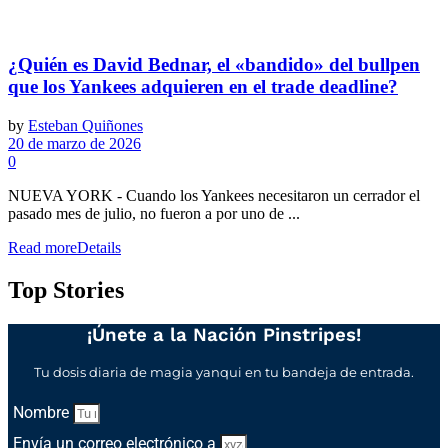
¿Quién es David Bednar, el «bandido» del bullpen
que los Yankees adquieren en el trade deadline?
by
Esteban Quiñones
20 de marzo de 2026
0
NUEVA YORK - Cuando los Yankees necesitaron un cerrador el
pasado mes de julio, no fueron a por uno de ...
Read more
Details
Top Stories
¡Únete a la Nación Pinstripes!
Tu dosis diaria de magia yanqui en tu bandeja de entrada.
Nombre
Envía un correo electrónico a