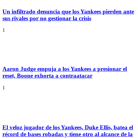
Un infiltrado denuncia que los Yankees pierden ante
sus rivales por no gestionar la crisis
1
Aaron Judge empuja a los Yankees a presionar el
reset, Boone exhorta a contraatacar
1
El veloz jugador de los Yankees, Duke Ellis, batea el
récord de bases robadas y tiene otro al alcance de la