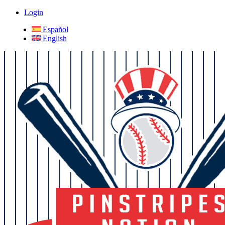
Login
Español
English