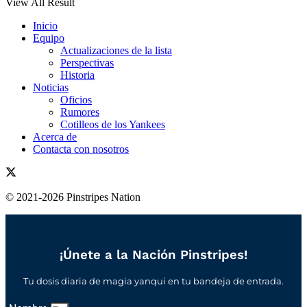
View All Result
Inicio
Equipo
Actualizaciones de la lista
Perspectivas
Historia
Noticias
Oficios
Rumores
Cotilleos de los Yankees
Acerca de
Contacta con nosotros
© 2021-2026 Pinstripes Nation
¡Únete a la Nación Pinstripes!
Tu dosis diaria de magia yanqui en tu bandeja de entrada.